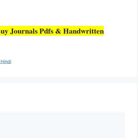
uy Journals Pdfs & Handwritten
 Hindi