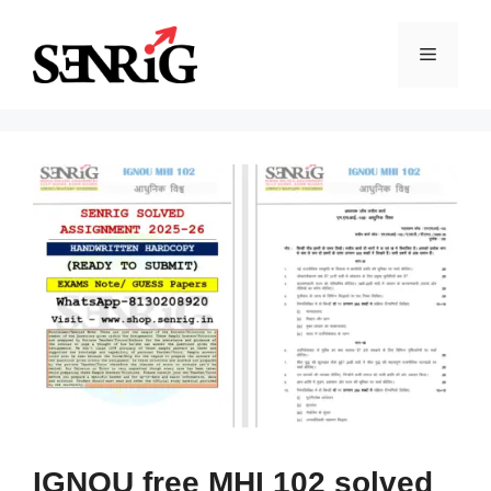
Skip
to
Menu
content
IGNOU free MHI 102 solved